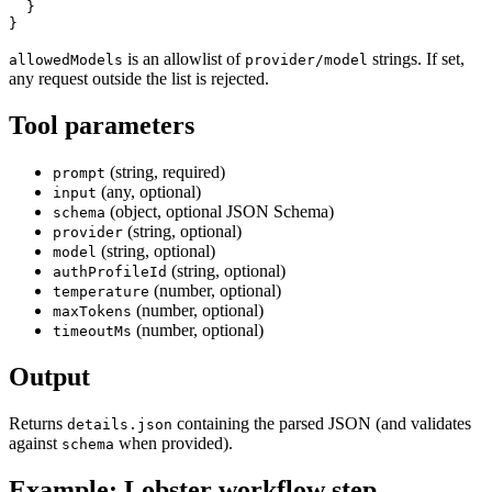
  }
}
is an allowlist of
strings. If set,
allowedModels
provider/model
any request outside the list is rejected.
Tool parameters
(string, required)
prompt
(any, optional)
input
(object, optional JSON Schema)
schema
(string, optional)
provider
(string, optional)
model
(string, optional)
authProfileId
(number, optional)
temperature
(number, optional)
maxTokens
(number, optional)
timeoutMs
Output
Returns
containing the parsed JSON (and validates
details.json
against
when provided).
schema
Example: Lobster workflow step