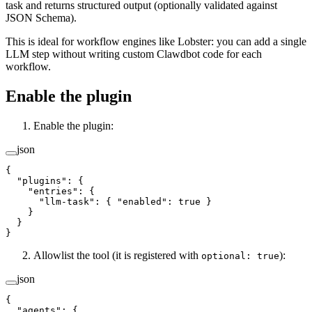
task and returns structured output (optionally validated against
JSON Schema).
This is ideal for workflow engines like Lobster: you can add a single
LLM step without writing custom Clawdbot code for each
workflow.
Enable the plugin
Enable the plugin:
json
{
  "plugins"
: {
    "entries"
: {
      "llm-task"
: { 
"enabled"
: 
true
 }
    }
  }
}
Allowlist the tool (it is registered with
):
optional: true
json
{
  "agents"
: {