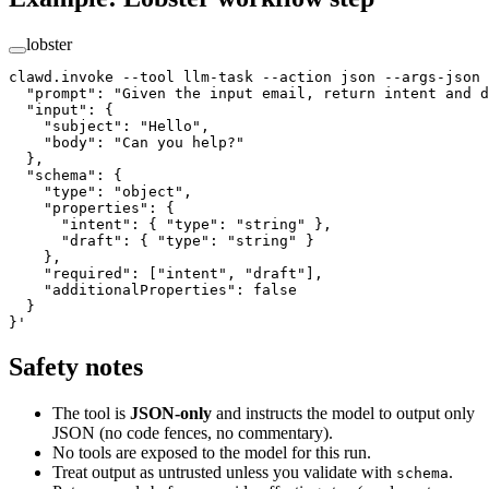
lobster
clawd.invoke --tool llm-task --action json --args-json 
  "prompt": "Given the input email, return intent and d
  "input": {
    "subject": "Hello",
    "body": "Can you help?"
  },
  "schema": {
    "type": "object",
    "properties": {
      "intent": { "type": "string" },
      "draft": { "type": "string" }
    },
    "required": ["intent", "draft"],
    "additionalProperties": false
  }
}'
Safety notes
The tool is
JSON-only
and instructs the model to output only
JSON (no code fences, no commentary).
No tools are exposed to the model for this run.
Treat output as untrusted unless you validate with
.
schema