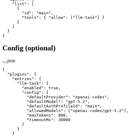
    "list"
: [
      {
        "id"
: 
"main"
,
        "tools"
: { 
"allow"
: [
"llm-task"
] }
      }
    ]
  }
}
Config (optional)
json
{
  "plugins"
: {
    "entries"
: {
      "llm-task"
: {
        "enabled"
: 
true
,
        "config"
: {
          "defaultProvider"
: 
"openai-codex"
,
          "defaultModel"
: 
"gpt-5.2"
,
          "defaultAuthProfileId"
: 
"main"
,
          "allowedModels"
: [
"openai-codex/gpt-5.2"
],
          "maxTokens"
: 
800
,
          "timeoutMs"
: 
30000
        }
      }
    }