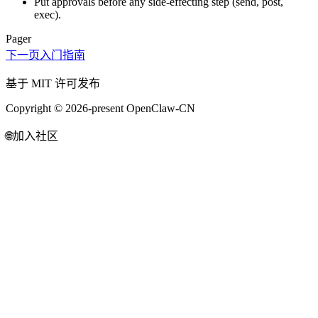
Put approvals before any side-effecting step (send, post,
exec).
Pager
下一页
入门指南
基于 MIT 许可发布
Copyright © 2026-present OpenClaw-CN
🌐
加入社区