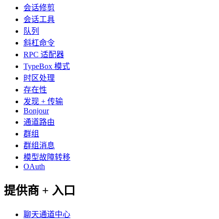
会话修剪
会话工具
队列
斜杠命令
RPC 适配器
TypeBox 模式
时区处理
存在性
发现 + 传输
Bonjour
通道路由
群组
群组消息
模型故障转移
OAuth
提供商 + 入口
聊天通道中心