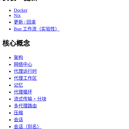
Docker
Nix
更新 / 回滚
Bun 工作流（实验性）
核心概念
架构
网络中心
代理运行时
代理工作区
记忆
代理循环
流式传输 + 分块
多代理路由
压缩
会话
会话（别名）