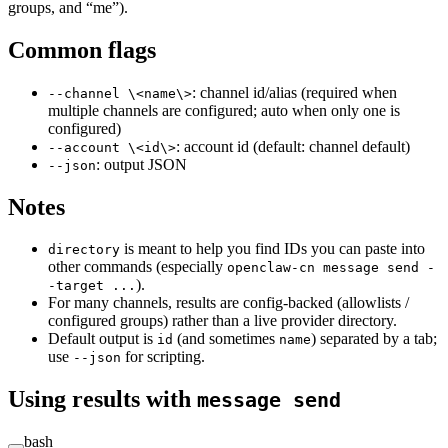
groups, and “me”).
Common flags
: channel id/alias (required when
--channel \<name\>
multiple channels are configured; auto when only one is
configured)
: account id (default: channel default)
--account \<id\>
: output JSON
--json
Notes
is meant to help you find IDs you can paste into
directory
other commands (especially
openclaw-cn message send -
).
-target ...
For many channels, results are config-backed (allowlists /
configured groups) rather than a live provider directory.
Default output is
(and sometimes
) separated by a tab;
id
name
use
for scripting.
--json
Using results with
message send
bash