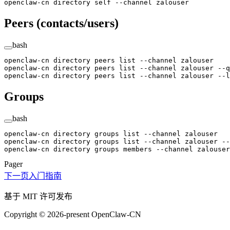
openclaw-cn
 directory
 self
 --channel
 zalouser
Peers (contacts/users)
bash
openclaw-cn
 directory
 peers
 list
 --channel
 zalouser
openclaw-cn
 directory
 peers
 list
 --channel
 zalouser
 --q
openclaw-cn
 directory
 peers
 list
 --channel
 zalouser
 --l
Groups
bash
openclaw-cn
 directory
 groups
 list
 --channel
 zalouser
openclaw-cn
 directory
 groups
 list
 --channel
 zalouser
 --
openclaw-cn
 directory
 groups
 members
 --channel
 zalouser
Pager
下一页
入门指南
基于 MIT 许可发布
Copyright © 2026-present OpenClaw-CN