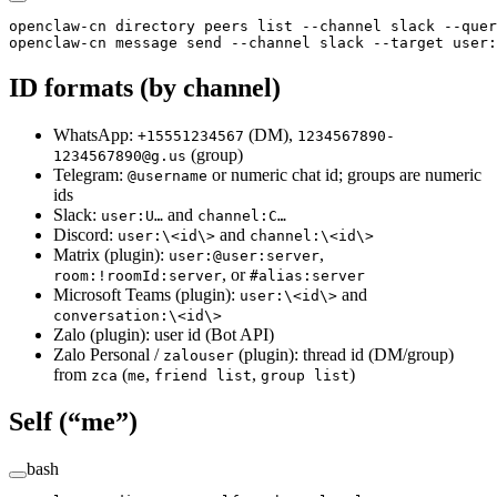
openclaw-cn
 directory
 peers
 list
 --channel
 slack
 --quer
openclaw-cn
 message
 send
 --channel
 slack
 --target
 user:
ID formats (by channel)
WhatsApp:
(DM),
+15551234567
1234567890-
(group)
1234567890@g.us
Telegram:
or numeric chat id; groups are numeric
@username
ids
Slack:
and
user:U…
channel:C…
Discord:
and
user:\<id\>
channel:\<id\>
Matrix (plugin):
,
user:@user:server
, or
room:!roomId:server
#alias:server
Microsoft Teams (plugin):
and
user:\<id\>
conversation:\<id\>
Zalo (plugin): user id (Bot API)
Zalo Personal /
(plugin): thread id (DM/group)
zalouser
from
(
,
,
)
zca
me
friend list
group list
Self (“me”)
bash